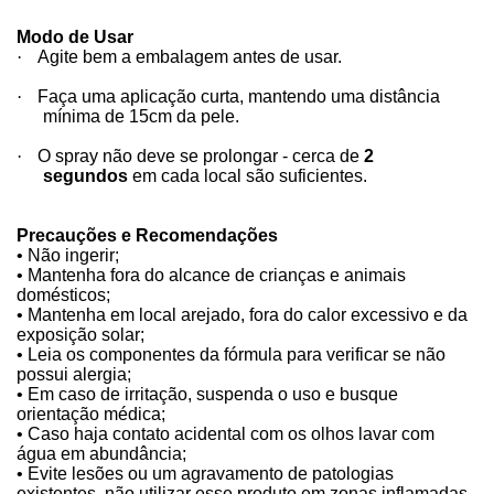
Modo de Usar
·
Agite bem a embalagem antes de usar.
·
Faça uma aplicação curta, mantendo uma distância
mínima de 15cm da pele.
·
O spray não deve se prolongar - cerca de
2
segundos
em cada local são suficientes.
Precauções e Recomendações
• Não ingerir;
• Mantenha fora do alcance de crianças e animais
domésticos;
• Mantenha em local arejado, fora do calor excessivo e da
exposição solar;
• Leia os componentes da fórmula para verificar se não
possui alergia;
• Em caso de irritação, suspenda o uso e busque
orientação médica;
• Caso haja contato acidental com os olhos lavar com
água em abundância;
• Evite lesões ou um agravamento de patologias
existentes, não utilizar esse produto em zonas inflamadas,