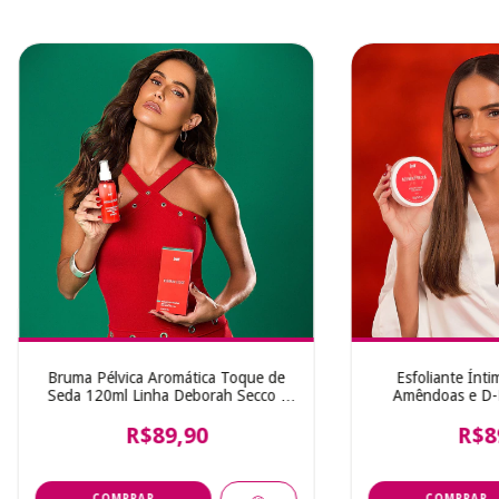
Bruma Pélvica Aromática Toque de
Esfoliante Ínt
Seda 120ml Linha Deborah Secco -
Amêndoas e D-
Intt
Coleção Debora
R$89,90
R$8